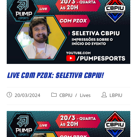
LIVE COM PZOX: SELETIVA CBPIU!
Post
Post
Post
20/03/2024
CBPIU
/
Lives
LBPIU
published:
category:
author: