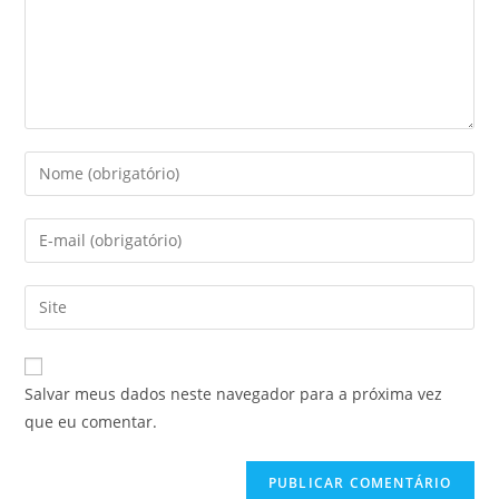
Digite
seu
nome
Enter
ou
your
nome
email
Digite
de
address
o
usuário
to
URL
para
comment
do
comentar
Salvar meus dados neste navegador para a próxima vez
seu
que eu comentar.
site
(opcional)