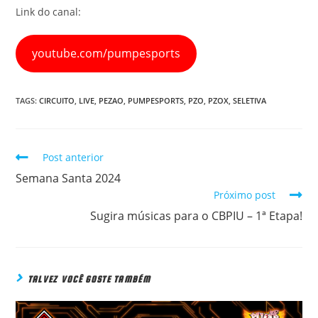
Link do canal:
youtube.com/pumpesports
TAGS:
CIRCUITO
,
LIVE
,
PEZAO
,
PUMPESPORTS
,
PZO
,
PZOX
,
SELETIVA
Post anterior
READ
MORE
Semana Santa 2024
ARTICLES
Próximo post
Sugira músicas para o CBPIU – 1ª Etapa!
TALVEZ VOCÊ GOSTE TAMBÉM