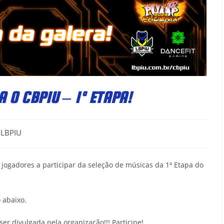
 O CBPIU – 1ª ETAPA!
t
LBPIU
hor:
jogadores a participar da seleção de músicas da 1ª Etapa do
o abaixo.
ser divulgada pela organização!!! Participe!