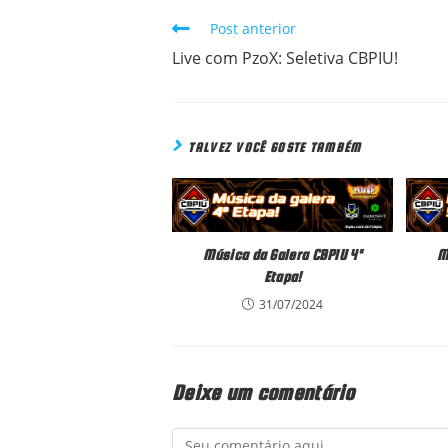
Post anterior
READ
MORE
Live com PzoX: Seletiva CBPIU!
ARTICLES
TALVEZ VOCÊ GOSTE TAMBÉM
Música da Galera CBPIU 4ª
M
Etapa!
31/07/2024
Deixe um comentário
Comment