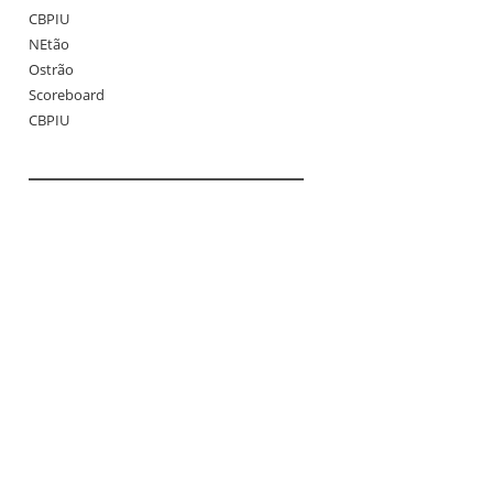
CBPIU
NEtão
Ostrão
Scoreboard
CBPIU