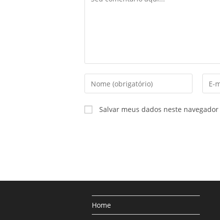
Digite
Enter
seu
your
nome
email
Salvar meus dados neste navegador 
ou
addr
nome
to
de
comm
usuário
para
comentar
Home