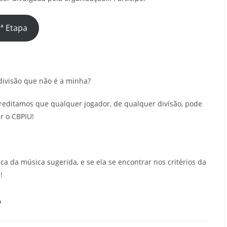
ª Etapa
divisão que não é a minha?
reditamos que qualquer jogador, de qualquer divisão, pode
r o CBPIU!
ica da música sugerida, e se ela se encontrar nos critérios da
!
A