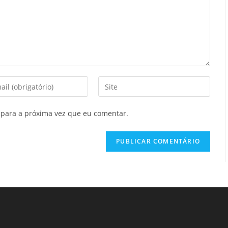
Digite
o
URL
para a próxima vez que eu comentar.
ess
do
seu
ent
site
(opcional)