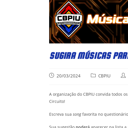
SUGIRA MÚSICAS PARA
Post
Post
Pos
20/03/2024
CBPIU
published:
category:
aut
A organização do CBPIU convida todos os 
Circuito!
Escreva sua
song
favorita no questionári
Sua sugestão
poderá
aparecer na lista a 