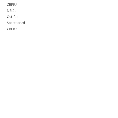
CBPIU
NEtão
Ostrão
Scoreboard
CBPIU