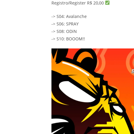
Registro/Register R$ 20,00
-> S04: Avalanche
-> S06: SPRAY
-> S08: ODiN
-> S10: BOOOM!!