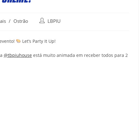
Post
ais
/
Ostrão
LBPIU
author:
evento!
Let’s Party It Up!
 a
@tbpiuhouse
está muito animada em receber todos para 2