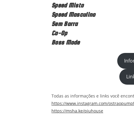
Speed Misto
Speed Masculino
Sem Barra
Co-Op
Boss Mode
Info
Lin
Todas as informações e links você encon
https://www.instagram.com/ostraopumpf
https://msha.ke/piuhouse