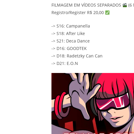
FILMAGEM EM VÍDEOS SEPARADOS
(6
Registro/Register R$ 20,00
-> S16: Campanella
-> S18: After Like
-> S21: Deca Dance
-> D16: GOODTEK
-> D18: Radetzky Can Can
-> D21: E.O.N