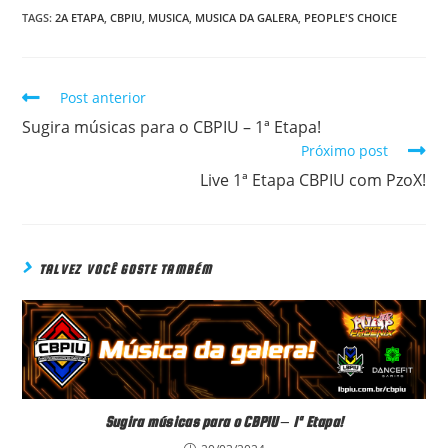
TAGS:
2A ETAPA
,
CBPIU
,
MUSICA
,
MUSICA DA GALERA
,
PEOPLE'S CHOICE
Post anterior
READ
MORE
Sugira músicas para o CBPIU – 1ª Etapa!
ARTICLES
Próximo post
Live 1ª Etapa CBPIU com PzoX!
TALVEZ VOCÊ GOSTE TAMBÉM
Sugira músicas para o CBPIU – 1ª Etapa!