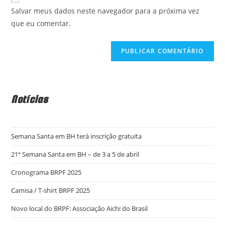
comment
do
comentar
Salvar meus dados neste navegador para a próxima vez
seu
que eu comentar.
site
(opcional)
Notícias
Semana Santa em BH terá inscrição gratuita
21ª Semana Santa em BH – de 3 a 5 de abril
Cronograma BRPF 2025
Camisa / T-shirt BRPF 2025
Novo local do BRPF: Associação Aichi do Brasil