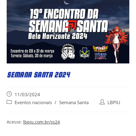
SEMANA SANTA 2024
Post
11/03/2024
published:
Post
Post
Eventos nacionais
/
Semana Santa
LBPIU
category:
author:
Acesse:
lbpiu.com.br/ss24