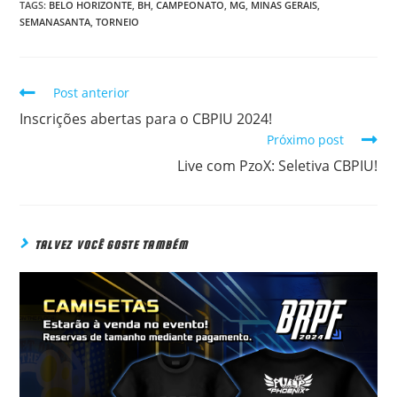
TAGS:
BELO HORIZONTE
,
BH
,
CAMPEONATO
,
MG
,
MINAS GERAIS
,
SEMANASANTA
,
TORNEIO
Post anterior
READ
MORE
Inscrições abertas para o CBPIU 2024!
ARTICLES
Próximo post
Live com PzoX: Seletiva CBPIU!
TALVEZ VOCÊ GOSTE TAMBÉM