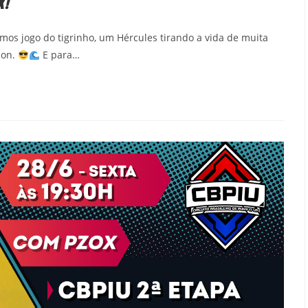
X!
mos jogo do tigrinho, um Hércules tirando a vida de muita
don.
E para…