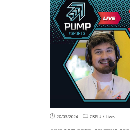
Post
Post
20/03/2024
CBPIU
/
Lives
published:
category: