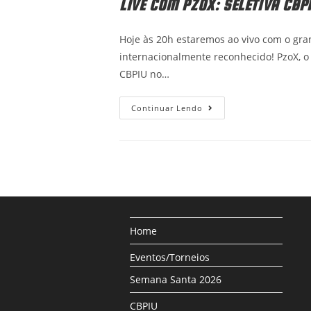
LIVE COM PZOX: SELETIVA CBPI
Hoje às 20h estaremos ao vivo com o gr
internacionalmente reconhecido! PzoX, o 
CBPIU no…
Live
Continuar Lendo
Com
PzoX:
Seletiva
CBPIU!
Home
Eventos/Torneios
Semana Santa 2026
CBPIU