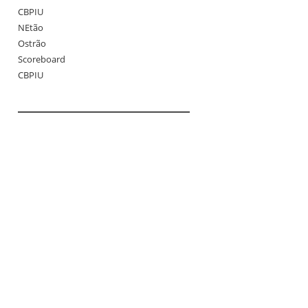
CBPIU
NEtão
Ostrão
Scoreboard
CBPIU