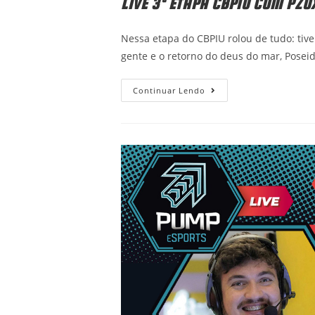
LIVE 3ª ETAPA CBPIU COM PZO
Nessa etapa do CBPIU rolou de tudo: tive
gente e o retorno do deus do mar, Posei
Live
Continuar Lendo
3ª
Etapa
CBPIU
Com
PzoX!