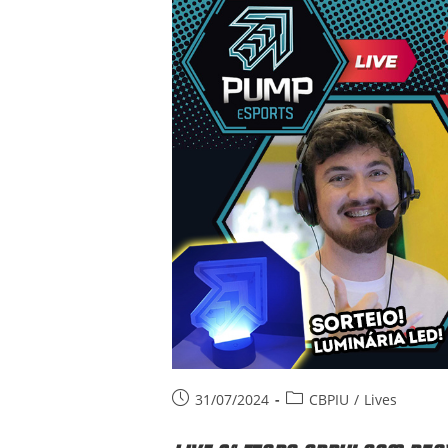
Post
Post
31/07/2024
CBPIU
/
Lives
published:
category: