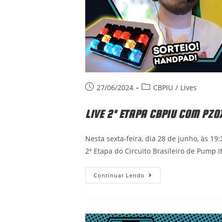
Post
Post
27/06/2024
CBPIU
/
Lives
published:
category:
LIVE 2ª ETAPA CBPIU COM PZO
Nesta sexta-feira, dia 28 de junho, às 1
2ª Etapa do Circuito Brasileiro de Pump 
Live
Continuar Lendo
2ª
Etapa
CBPIU
Com
PzoX!