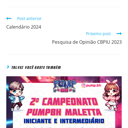
Post anterior
READ
MORE
Calendário 2024
ARTICLES
Próximo post
Pesquisa de Opinião CBPIU 2023
TALVEZ VOCÊ GOSTE TAMBÉM