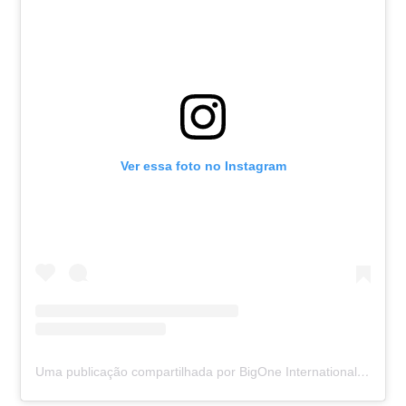
Ver essa foto no Instagram
Uma publicação compartilhada por BigOne International PIU event (@bigoneoficial)