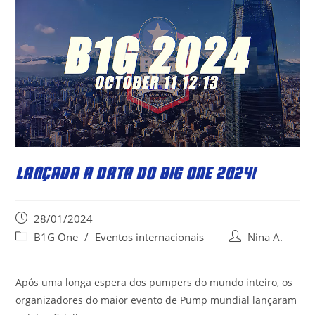
LANÇADA A DATA DO BIG ONE 2024!
Post
28/01/2024
published:
Post
Post
B1G One
/
Eventos internacionais
Nina A.
category:
author:
Após uma longa espera dos pumpers do mundo inteiro, os
organizadores do maior evento de Pump mundial lançaram