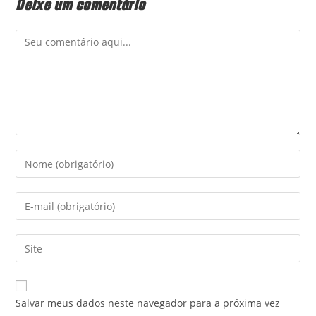
Deixe um comentário
Comment
Digite
seu
nome
Enter
ou
your
nome
email
Digite
de
address
o
usuário
to
URL
para
comment
do
comentar
Salvar meus dados neste navegador para a próxima vez
seu